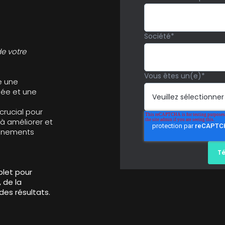
Société
*
de votre
Vous êtes un(e)
*
e une
née et une
rucial pour
 à améliorer et
vénements
plet pour
 de la
des résultats.