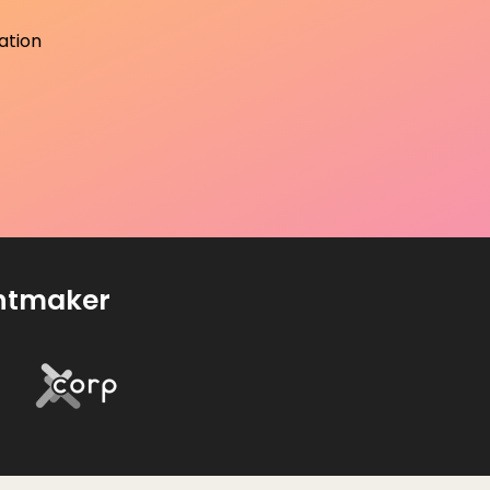
uation
entmaker