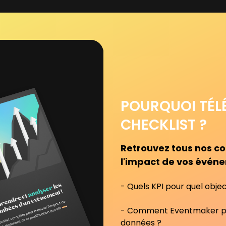
POURQUOI TÉL
CHECKLIST ?
Retrouvez tous nos c
l'impact de vos événe
- Quels KPI pour quel objec
- Comment Eventmaker peu
données ?