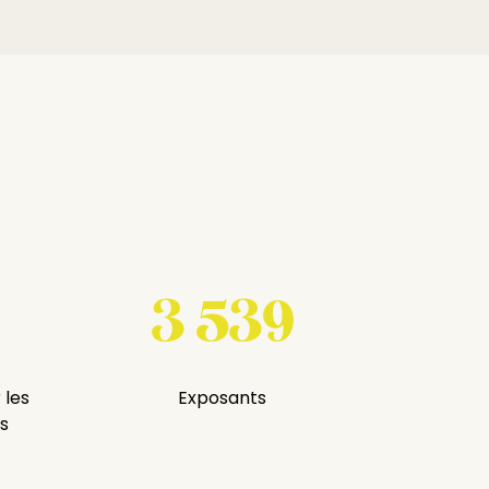
3 539
 les
Exposants
s