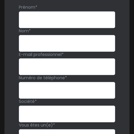
Prénom
*
Nom
*
E-mail professionnel
*
Numéro de téléphone
*
Société
*
Vous êtes un(e)
*