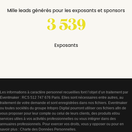
Mille leads générés pour les exposants et sponsors
3 539
Exposants
Les informations à caractère personnel recueillies font l’objet d’un traitement par
Eventmaker : RCS 512 747 676 Paris. Elles sont nécessaires entre autres, au
traitement de votre demande et sont enregistrées dans nos fichiers. Eventmaker
ou toutes sociétés du groupe Infopro Digital pourront utiliser ces fichiers afin de
vous proposer pour leur compte ou celui de leurs clients, des produits et/ou
services utiles à vos activités professionnelles ou vous intégrer dans des
annuaires professionnels. Pour exercer vos droits, vous y opposer ou pour en
savoir plus :
Charte des Données Personnelles
.