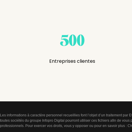
500
Entreprises clientes
Les informations à caractère personnel recueillies font l’objet d’un traitement pa
toutes sociétés du groupe Infopro Digital pourront utiliser ces fichiers afin de vous
professionnels. Pour exercer vos droits, vous y opposer ou pour en savoir plus :
Ch