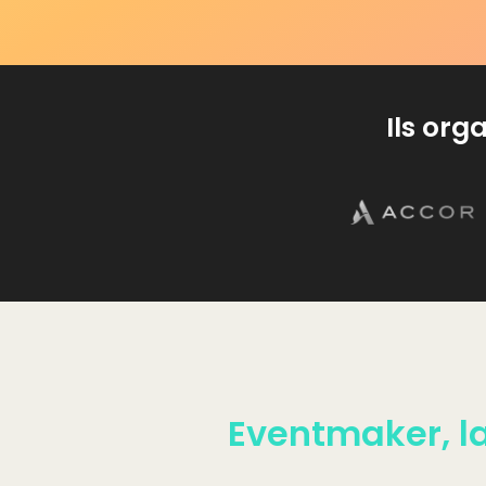
Ils or
Eventmaker, l