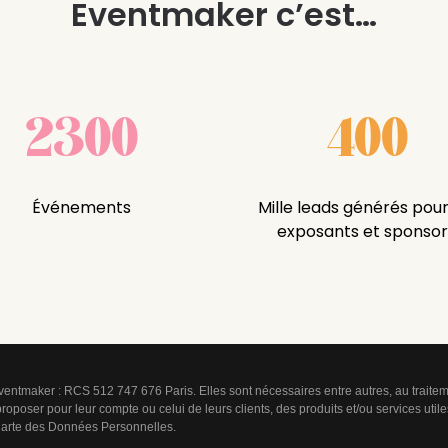
Eventmaker c’est…
2300
400
Événements
Mille leads générés pour
exposants et sponsor
r Eventmaker : RCS 512 747 676 Paris. Elles sont nécessaires entre autres, au trai
 proposer pour leur compte ou celui de leurs clients, des produits et/ou services uti
arte des Données Personnelles
.