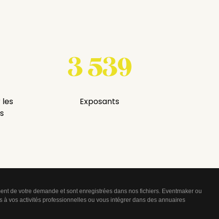
3 539
 les
Exposants
s
tement de votre demande et sont enregistrées dans nos fichiers. Eventmaker ou
les à vos activités professionnelles ou vous intégrer dans des annuaires