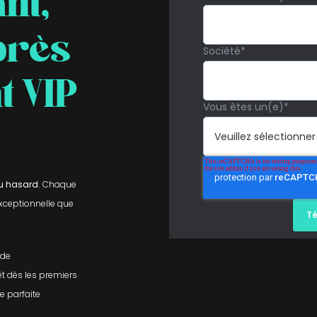
nt,
près
Société
*
 VIP
Vous êtes un(e)
*
au hasard.
Chaque
xceptionnelle que
 de
t dès les premiers
e parfaite