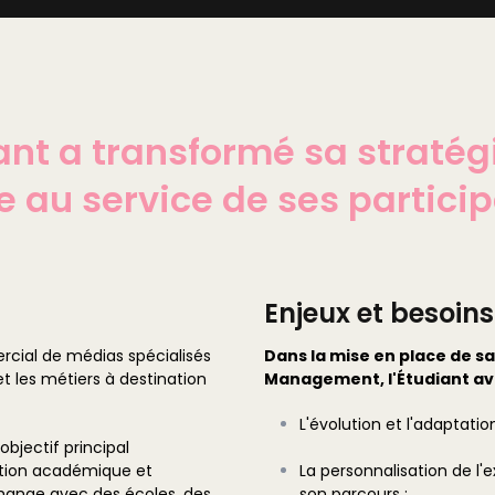
nt a transformé sa stratégi
e au service de ses particip
Enjeux et besoins
rcial de médias spécialisés
Dans la mise en place de sa 
et les métiers à destination
Management, l'Étudiant avai
L'évolution et l'adaptati
bjectif principal
ation académique et
La personnalisation de l'
change avec des écoles, des
son parcours ;